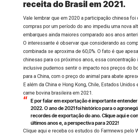
receita do Brasil em 2021.
Vale lembrar que em 2020 a participação chinesa fo
compras por um período do ano impediu uma nova alt
embarques ainda maiores comparado aos anos anteri
O interessante é observar que considerando as comp
combinada se aproxima de 60,0%. O fato é que apes
chinesas para os próximos anos, essa concentração 
inclusive pudemos sentir o impacto nos preços do b
para a China, com o preço do animal para abate apre
E além da China e Hong Kong, Chile, Estados Unidos e
carne bovina brasileira em 2021.
E por falar em exportação é importante entende
2022. O ano de 2021 foi histórico para o agronegó
recordes de exportação do ano.
Clique aqui
e con
últimos anos e, a perspectiva para 2022!
Clique aqui
e receba os estudos do Farmnews pelo 