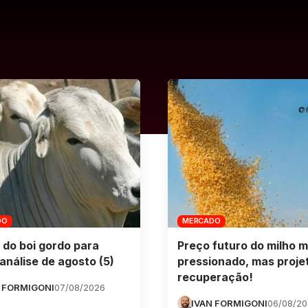
DO
MERCADO
 do boi gordo para
Preço futuro do milho m
análise de agosto (5)
pressionado, mas proje
recuperação!
 FORMIGONI
07/08/2026
IVAN FORMIGONI
06/08/2