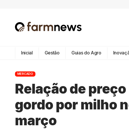
Inicial
Gestão
Guias do Agro
Inovaç
MERCADO
Relação de preço 
gordo por milho n
março