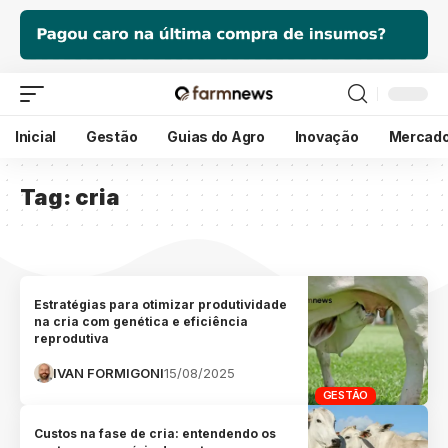
Inicial
Gestão
Guias do Agro
Inovação
Mercad
Tag:
cria
Estratégias para otimizar produtividade
na cria com genética e eficiência
reprodutiva
IVAN FORMIGONI
15/08/2025
GESTÃO
Custos na fase de cria: entendendo os