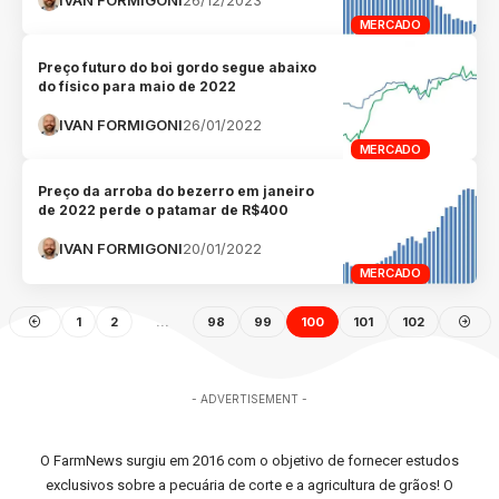
MERCADO
Preço futuro do boi gordo segue abaixo
do físico para maio de 2022
IVAN FORMIGONI
26/01/2022
MERCADO
Preço da arroba do bezerro em janeiro
de 2022 perde o patamar de R$400
IVAN FORMIGONI
20/01/2022
MERCADO
1
2
…
98
99
100
101
102
- ADVERTISEMENT -
O FarmNews surgiu em 2016 com o objetivo de fornecer estudos
exclusivos sobre a pecuária de corte e a agricultura de grãos! O