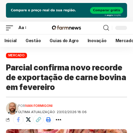
Aa
Inicial
Gestão
Guias do Agro
Inovação
Mercad
MERCADO
Parcial confirma novo recorde
de exportação de carne bovina
em fevereiro
POR
IVAN FORMIGONI
ÚLTIMA ATUALIZAÇÃO: 23/02/2026 18:06