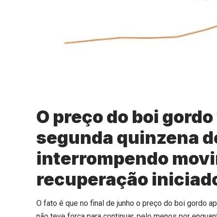
O preço do boi gordo 
segunda quinzena de
interrompendo movi
recuperação iniciado
O fato é que no final de junho o preço do boi gordo
não teve força para continuar, pelo menos por enquant