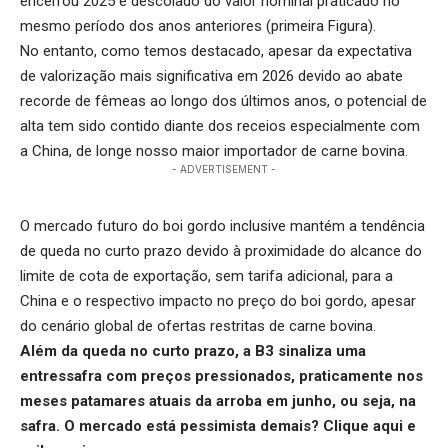
encerrou 2025 e descolado do valor nominal praticado no
mesmo período dos anos anteriores (primeira Figura).
No entanto, como temos destacado, apesar da expectativa
de valorização mais significativa em 2026 devido ao
abate
recorde de fêmeas
ao longo dos últimos anos, o potencial de
alta tem sido contido diante dos receios especialmente com
a China, de longe nosso maior importador de carne bovina.
- ADVERTISEMENT -
O
mercado futuro do boi gordo
inclusive mantém a tendência
de queda no curto prazo devido à proximidade do alcance do
limite de cota de exportação, sem tarifa adicional, para a
China e o respectivo impacto no preço do boi gordo, apesar
do cenário global de ofertas restritas de carne bovina.
Além da queda no curto prazo, a B3 sinaliza uma
entressafra com preços pressionados, praticamente nos
meses patamares atuais da arroba em junho, ou seja, na
safra. O mercado está pessimista demais?
Clique aqui
e