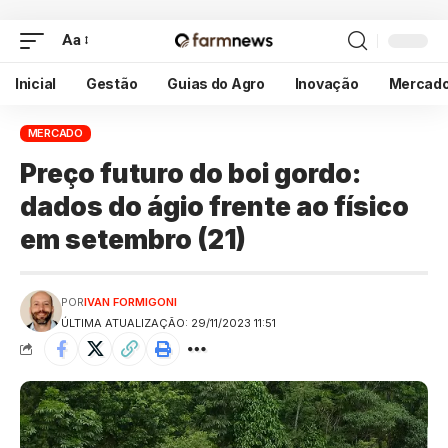
Aa
Inicial
Gestão
Guias do Agro
Inovação
Mercad
MERCADO
Preço futuro do boi gordo:
dados do ágio frente ao físico
em setembro (21)
POR
IVAN FORMIGONI
ÚLTIMA ATUALIZAÇÃO: 29/11/2023 11:51