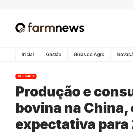
Inicial
Gestão
Guias do Agro
Inovaç
MERCADO
Produção e cons
bovina na China,
expectativa para