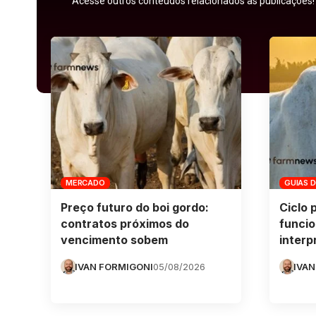
Acesse outros conteúdos relacionados as publicações!
MERCADO
GUIAS 
Preço futuro do boi gordo:
Ciclo 
contratos próximos do
funcio
vencimento sobem
interp
IVAN FORMIGONI
05/08/2026
IVAN