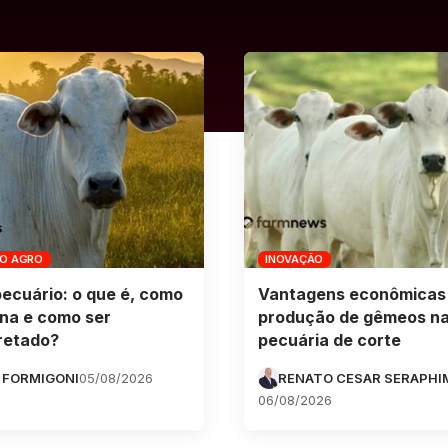
DO AGRO
INOVAÇÃO
pecuário: o que é, como
Vantagens econômicas
na e como ser
produção de gêmeos n
retado?
pecuária de corte
 FORMIGONI
05/08/2026
RENATO CESAR SERAPHI
06/08/2026