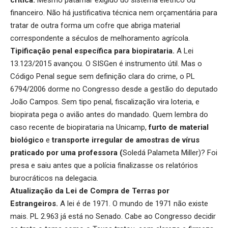
crítica.
Mesmo patamar exigido do sistema elétrico ou
financeiro. Não há justificativa técnica nem orçamentária para
tratar de outra forma um cofre que abriga material
correspondente a séculos de melhoramento agrícola.
Tipificação penal específica para biopirataria.
A Lei
13.123/2015 avançou. O SISGen é instrumento útil. Mas o
Código Penal segue sem definição clara do crime, o PL
6794/2006 dorme no Congresso desde a gestão do deputado
João Campos. Sem tipo penal, fiscalização vira loteria, e
biopirata pega o avião antes do mandado. Quem lembra do
caso recente de biopirataria na Unicamp,
furto de material
biológico
e
transporte irregular de amostras de vírus
praticado por uma professora (
Soledá Palameta Miller)? Foi
presa e saiu antes que a polícia finalizasse os relatórios
burocráticos na delegacia.
Atualização da Lei de Compra de Terras por
Estrangeiros.
A lei é de 1971. O mundo de 1971 não existe
mais. PL 2.963 já está no Senado. Cabe ao Congresso decidir