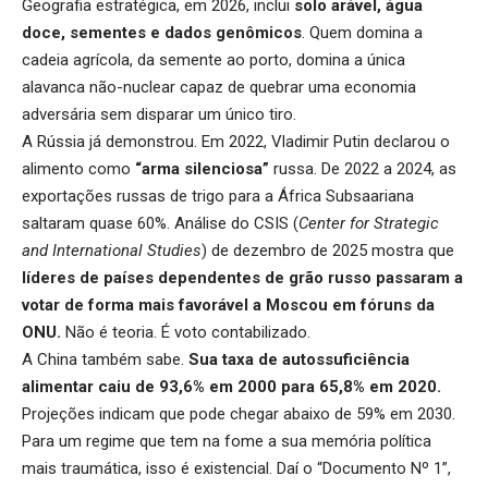
Geografia estratégica, em 2026, inclui
solo arável, água
doce, sementes e dados genômicos
. Quem domina a
cadeia agrícola, da semente ao porto, domina a única
alavanca não-nuclear capaz de quebrar uma economia
adversária sem disparar um único tiro.
A Rússia já demonstrou. Em 2022, Vladimir Putin declarou o
alimento como
“arma silenciosa”
russa. De 2022 a 2024, as
exportações russas de trigo para a África Subsaariana
saltaram quase 60%. Análise do CSIS (
Center for Strategic
and International Studies
) de dezembro de 2025 mostra que
líderes de países dependentes de grão russo passaram a
votar de forma mais favorável a Moscou em fóruns da
ONU
.
Não é teoria. É voto contabilizado.
A China também sabe.
Sua taxa de autossuficiência
alimentar caiu de 93,6% em 2000 para 65,8% em 2020.
Projeções indicam que pode chegar abaixo de 59% em 2030.
Para um regime que tem na fome a sua memória política
mais traumática, isso é existencial. Daí o “Documento Nº 1”,