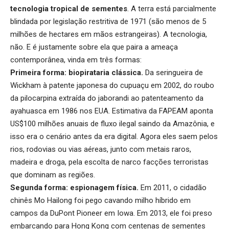
tecnologia tropical de sementes
. A terra está parcialmente
blindada por legislação restritiva de 1971 (são menos de 5
milhões de hectares em mãos estrangeiras). A tecnologia,
não. E é justamente sobre ela que paira a ameaça
contemporânea, vinda em três formas:
Primeira forma: biopirataria clássica.
Da seringueira de
Wickham à patente japonesa do cupuaçu em 2002, do roubo
da pilocarpina extraída do jaborandi ao patenteamento da
ayahuasca em 1986 nos EUA. Estimativa da FAPEAM aponta
US$100 milhões anuais de fluxo ilegal saindo da Amazônia, e
isso era o cenário antes da era digital. Agora eles saem pelos
rios, rodovias ou vias aéreas, junto com metais raros,
madeira e droga, pela escolta de narco facções terroristas
que dominam as regiões.
Segunda forma: espionagem física.
Em 2011, o cidadão
chinês Mo Hailong foi pego cavando milho híbrido em
campos da DuPont Pioneer em Iowa. Em 2013, ele foi preso
embarcando para Hong Kong com centenas de sementes