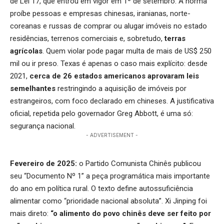
de Lei 17, que entrou em vigor em 1º de setembro. A norma
proíbe pessoas e empresas chinesas, iranianas, norte-
coreanas e russas de comprar ou alugar imóveis no estado
residências, terrenos comerciais e, sobretudo,
terras
agrícolas
. Quem violar pode pagar multa de mais de US$ 250
mil ou ir preso. Texas é apenas o caso mais explícito: desde
2021,
cerca de 26 estados americanos aprovaram leis
semelhantes
restringindo a aquisição de imóveis por
estrangeiros, com foco declarado em chineses. A justificativa
oficial, repetida pelo governador Greg Abbott, é uma só:
segurança nacional.
- ADVERTISEMENT -
Fevereiro de 2025:
o Partido Comunista Chinês publicou
seu “Documento Nº 1” a peça programática mais importante
do ano em política rural. O texto define autossuficiência
alimentar como “prioridade nacional absoluta”. Xi Jinping foi
mais direto:
“o alimento do povo chinês deve ser feito por