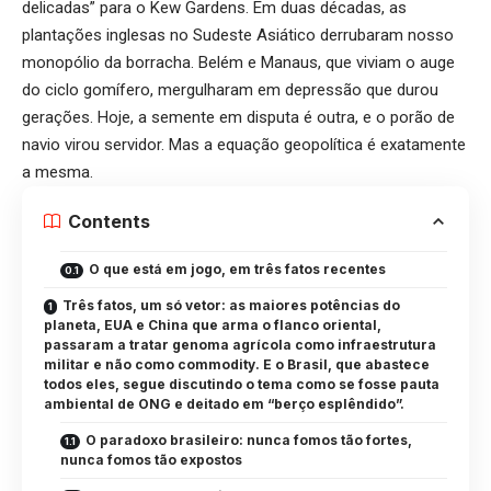
delicadas” para o Kew Gardens. Em duas décadas, as
plantações inglesas no Sudeste Asiático derrubaram nosso
monopólio da borracha. Belém e Manaus, que viviam o auge
do ciclo gomífero, mergulharam em depressão que durou
gerações. Hoje, a semente em disputa é outra, e o porão de
navio virou servidor. Mas a equação geopolítica é exatamente
a mesma.
Contents
O que está em jogo, em três fatos recentes
Três fatos, um só vetor: as maiores potências do
planeta, EUA e China que arma o flanco oriental,
passaram a tratar genoma agrícola como infraestrutura
militar e não como commodity. E o Brasil, que abastece
todos eles, segue discutindo o tema como se fosse pauta
ambiental de ONG e deitado em “berço esplêndido”.
O paradoxo brasileiro: nunca fomos tão fortes,
nunca fomos tão expostos