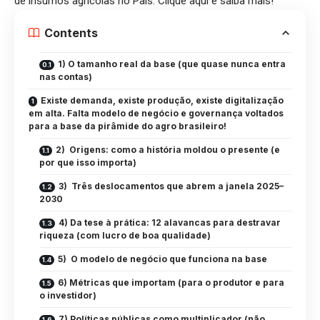
de insumos agrícolas no País.
Clique aqui
e saiba mais!
Contents
1) O tamanho real da base (que quase nunca entra
nas contas)
Existe demanda, existe produção, existe digitalização
em alta. Falta modelo de negócio e governança voltados
para a base da pirâmide do agro brasileiro!
2) Origens: como a história moldou o presente (e
por que isso importa)
3) Três deslocamentos que abrem a janela 2025–
2030
4) Da tese à prática: 12 alavancas para destravar
riqueza (com lucro de boa qualidade)
5) O modelo de negócio que funciona na base
6) Métricas que importam (para o produtor e para
o investidor)
7) Políticas públicas como multiplicador (não