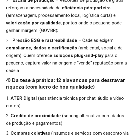
Escala de produção
– Recordes de produção de grãos
reforçam a necessidade de
eficiência pós-porteira
(armazenagem, processamento local, logística curta) e
valorização por
qualidade
, pontos onde o pequeno pode
ganhar margem. (GOV.BR);
Pressão ESG e rastreabilidade
– Cadeias exigem
compliance, dados e certificação
(ambiental, social e de
origem). Quem oferece
soluções plug-and-play
para o
pequeno, captura valor na origem e “vende” reputação para a
cadeia.
4) Da tese à prática: 12 alavancas para destravar
riqueza (com lucro de boa qualidade)
ATER Digital
(assistência técnica por chat, áudio e vídeo
curtos)
Crédito de proximidade
(scoring alternativo com dados
de produção e pagamentos)
Compras coletivas
(insumos e serviços com desconto via