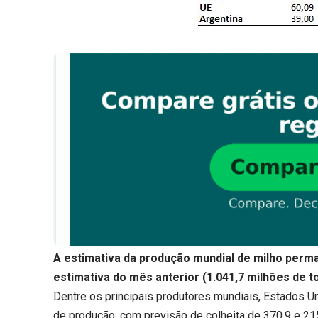
A estimativa da produção mundial de milho perm
estimativa do mês anterior (1.041,7 milhões de t
Dentre os principais produtores mundiais, Estados U
de produção, com previsão de colheita de 370,9 e 21