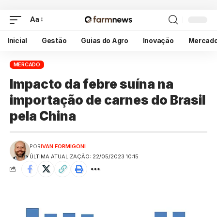
Aa
Inicial
Gestão
Guias do Agro
Inovação
Mercad
MERCADO
Impacto da febre suína na
importação de carnes do Brasil
pela China
POR
IVAN FORMIGONI
ÚLTIMA ATUALIZAÇÃO: 22/05/2023 10:15