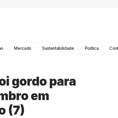
ão
Mercado
Sustentabilidade
Política
Con
oi gordo para
embro em
o (7)