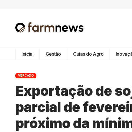
Inicial
Gestão
Guias do Agro
Inovaç
MERCADO
Exportação de soj
parcial de fevere
próximo da míni