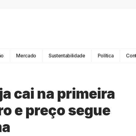
ão
Mercado
Sustentabilidade
Política
Con
a cai na primeira
iro e preço segue
ma