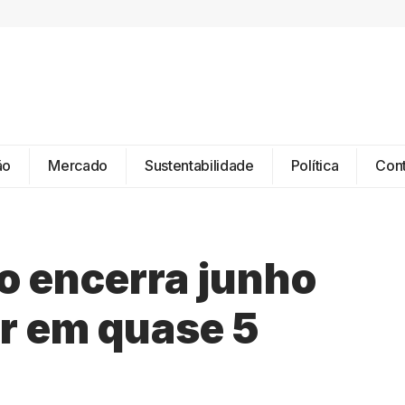
ão
Mercado
Sustentabilidade
Política
Con
do encerra junho
r em quase 5