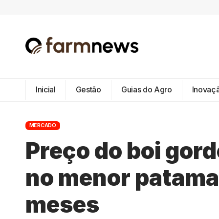
Inicial
Gestão
Guias do Agro
Inovaç
MERCADO
Preço do boi gor
no menor patama
meses